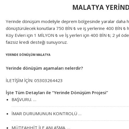
MALATYA YERİN
Yerinde dönüşüm modeliyle deprem bölgesinde yaralar daha hız
dönüştürülecek konutlara 750 BİN ₺ ve iş yerlerine 400 BİN ₺ hi
Köy Evleri için 1 MİLYON ₺ ve İş yerleri için 400 BİN ₺; 2 yıl 
faizsiz kredi desteği sunuyoruz.
YERİNDE DÖNÜŞÜM MALATYA
Yerinde dönüşüm aşamaları nelerdir?
İLETİŞİM İÇİN: 05303264423
İşte Tüm Detayları ile “Yerinde Dönüşüm Projesi”
BAŞVURU. …
İMAR DURUMUNUN KONTROLÜ …
MÜTEAHHİT İLE ANLAŞMA. …