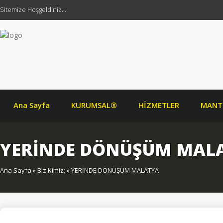
Sitemize Hoşgeldiniz...
Ana Sayfa
KURUMSAL®
HİZMETLER
MANT
YERİNDE DÖNÜŞÜM MAL
Ana Sayfa
»
Biz Kimiz;
» YERİNDE DÖNÜŞÜM MALATYA