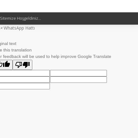
Sitemize Hoşgeldiniz...
×
WhatsApp Hattı
ginal text
e this translation
r feedback will be used to help improve Google Translate